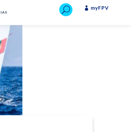
myFPV

U
IAS