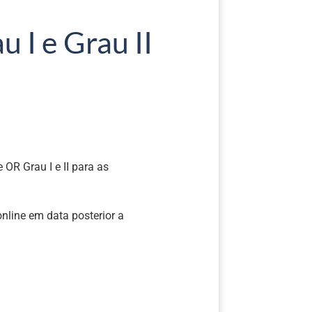
 I e Grau II
 OR Grau I e II para as
nline em data posterior a